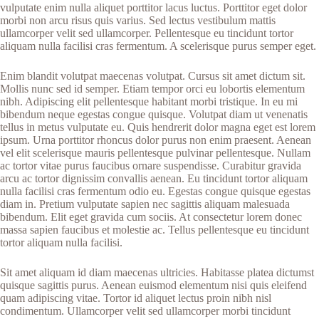
vulputate enim nulla aliquet porttitor lacus luctus. Porttitor eget dolor
morbi non arcu risus quis varius. Sed lectus vestibulum mattis
ullamcorper velit sed ullamcorper. Pellentesque eu tincidunt tortor
aliquam nulla facilisi cras fermentum. A scelerisque purus semper eget.
Enim blandit volutpat maecenas volutpat. Cursus sit amet dictum sit.
Mollis nunc sed id semper. Etiam tempor orci eu lobortis elementum
nibh. Adipiscing elit pellentesque habitant morbi tristique. In eu mi
bibendum neque egestas congue quisque. Volutpat diam ut venenatis
tellus in metus vulputate eu. Quis hendrerit dolor magna eget est lorem
ipsum. Urna porttitor rhoncus dolor purus non enim praesent. Aenean
vel elit scelerisque mauris pellentesque pulvinar pellentesque. Nullam
ac tortor vitae purus faucibus ornare suspendisse. Curabitur gravida
arcu ac tortor dignissim convallis aenean. Eu tincidunt tortor aliquam
nulla facilisi cras fermentum odio eu. Egestas congue quisque egestas
diam in. Pretium vulputate sapien nec sagittis aliquam malesuada
bibendum. Elit eget gravida cum sociis. At consectetur lorem donec
massa sapien faucibus et molestie ac. Tellus pellentesque eu tincidunt
tortor aliquam nulla facilisi.
Sit amet aliquam id diam maecenas ultricies. Habitasse platea dictumst
quisque sagittis purus. Aenean euismod elementum nisi quis eleifend
quam adipiscing vitae. Tortor id aliquet lectus proin nibh nisl
condimentum. Ullamcorper velit sed ullamcorper morbi tincidunt