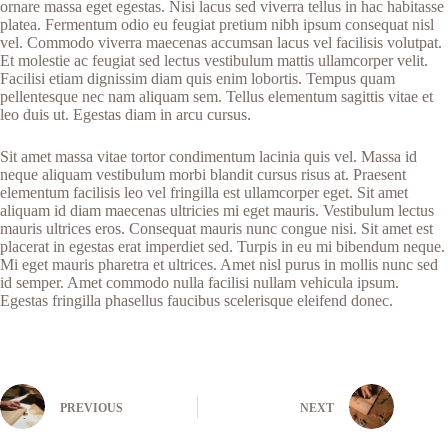
ornare massa eget egestas. Nisi lacus sed viverra tellus in hac habitasse
platea. Fermentum odio eu feugiat pretium nibh ipsum consequat nisl
vel. Commodo viverra maecenas accumsan lacus vel facilisis volutpat.
Et molestie ac feugiat sed lectus vestibulum mattis ullamcorper velit.
Facilisi etiam dignissim diam quis enim lobortis. Tempus quam
pellentesque nec nam aliquam sem. Tellus elementum sagittis vitae et
leo duis ut. Egestas diam in arcu cursus.
Sit amet massa vitae tortor condimentum lacinia quis vel. Massa id
neque aliquam vestibulum morbi blandit cursus risus at. Praesent
elementum facilisis leo vel fringilla est ullamcorper eget. Sit amet
aliquam id diam maecenas ultricies mi eget mauris. Vestibulum lectus
mauris ultrices eros. Consequat mauris nunc congue nisi. Sit amet est
placerat in egestas erat imperdiet sed. Turpis in eu mi bibendum neque.
Mi eget mauris pharetra et ultrices. Amet nisl purus in mollis nunc sed
id semper. Amet commodo nulla facilisi nullam vehicula ipsum.
Egestas fringilla phasellus faucibus scelerisque eleifend donec.
PREVIOUS
NEXT